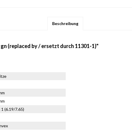
Beschreibung
n (replaced by / ersetzt durch 11301-1)"
itze
9mm
5mm
1 (6.19/7.65)
onvex