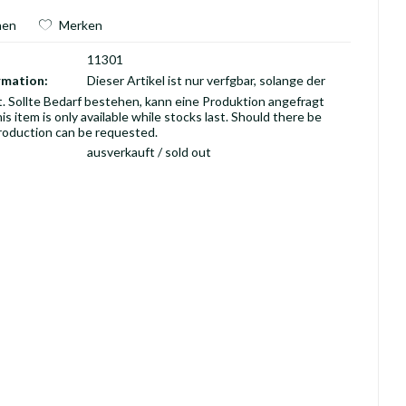
hen
Merken
11301
rmation:
Dieser Artikel ist nur verfgbar, solange der
t. Sollte Bedarf bestehen, kann eine Produktion angefragt
is item is only available while stocks last. Should there be
roduction can be requested.
ausverkauft / sold out