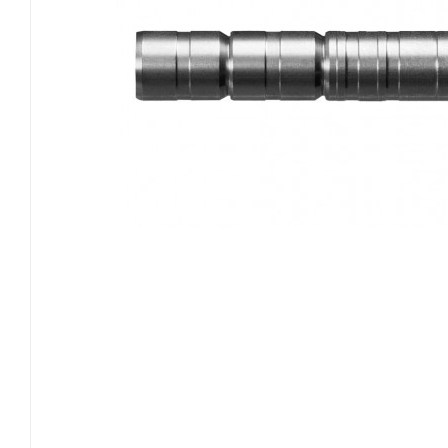
EASTON
GOLDTIP
NIJORA
OK ARCHERY
SKYLON ARCHERY
VICTORY