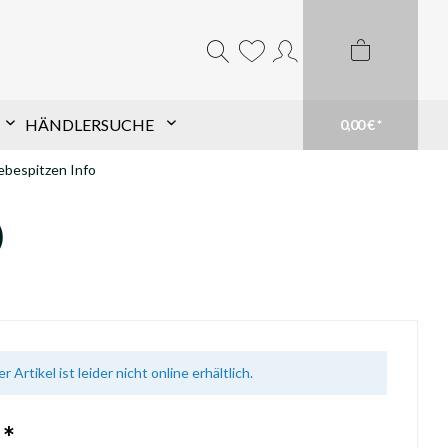
HÄNDLERSUCHE
0,00 € *
bespitzen Info
Komponentensuche nach
)
Schaft
Finde TopHat® Komponenten für den Pfeil
Deiner Wahl schnell und einfach. Filtere aus
unserem großen Sortiment und finde Dein
passendes Produkt. Du weißt genau was du
brauchst? Suche einfach Deinen Schaft im
Suchfeld
mehr erfahren
r Artikel ist leider nicht online erhältlich.
 *