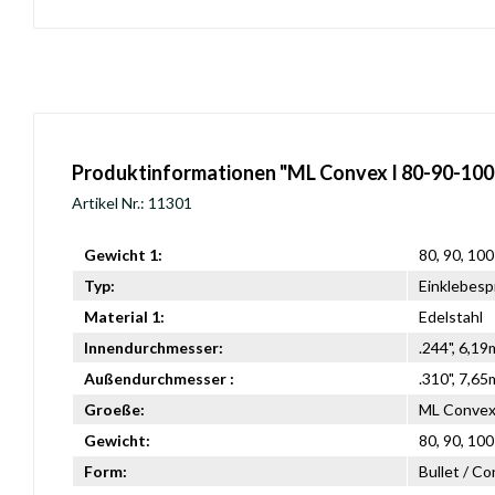
Produktinformationen "ML Convex I 80-90-100 g
Artikel Nr.: 11301
Gewicht 1:
80, 90, 100
Typ:
Einklebesp
Material 1:
Edelstahl
Innendurchmesser:
.244", 6,1
Außendurchmesser :
.310", 7,6
Groeße:
ML Convex 
Gewicht:
80, 90, 100
Form:
Bullet / C