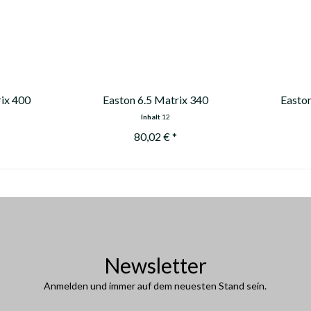
rix 400
Easton 6.5 Matrix 340
Easton
Inhalt
12
80,02 € *
Newsletter
Anmelden und immer auf dem neuesten Stand sein.