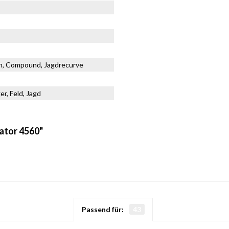
n, Compound, Jagdrecurve
r, Feld, Jagd
ator 4560"
Passend für:
43