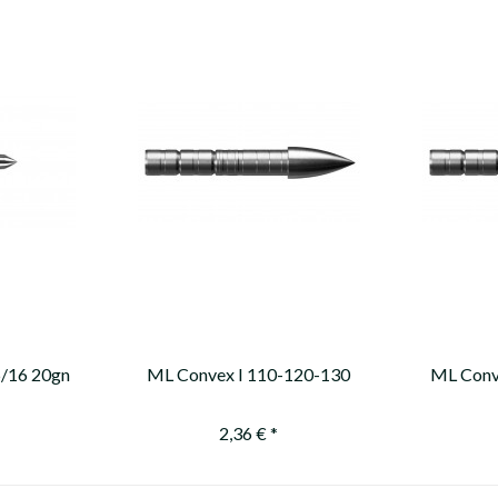
/16 20gn
ML Convex I 110-120-130
ML Conv
gn (replaced by / ersetzt
(replaced
durch 11301-1)
2,36 € *