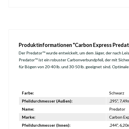
Produktinformationen "Carbon Express Predat
Der Predator™ wurde entwickelt, um dem Jäger, der nach Leist
Predator™ ist ein robuster Carbonverbundpfeil, der mit Siche
für Bögen von 20-40 lb. und 30-50 lb. geeignet sind. Optima
Farbe:
Schwarz
Pfeildurchmesser (Außen):
.295", 7,4
Name:
Predator
Marke:
Carbon Ex
Pfeildurchmesser (Innen):
.244", 6,2