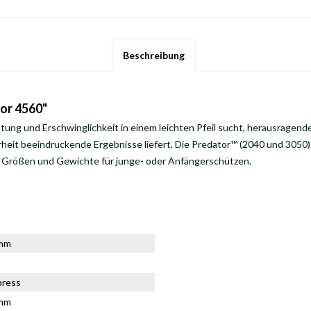
Beschreibung
or 4560"
ung und Erschwinglichkeit in einem leichten Pfeil sucht, herausragende
rheit beeindruckende Ergebnisse liefert. Die Predator™ (2040 und 3050) S
le Größen und Gewichte für junge- oder Anfängerschützen.
9mm
press
0mm