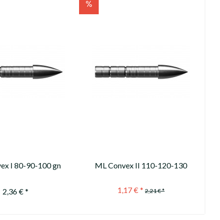
ex I 80-90-100 gn
ML Convex II 110-120-130
 by / ersetzt durch
gn ---not available anymore /
11301-1)
1,17 € *
nicht mehr...
2,36 € *
2,21 € *