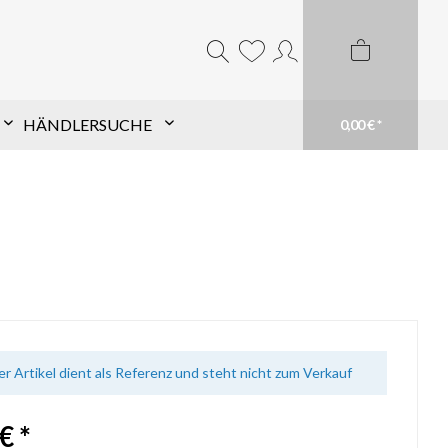
HÄNDLERSUCHE
0,00 € *
Komponentensuche nach
Schaft
Finde TopHat® Komponenten für den Pfeil
Deiner Wahl schnell und einfach. Filtere aus
unserem großen Sortiment und finde Dein
passendes Produkt. Du weißt genau was du
brauchst? Suche einfach Deinen Schaft im
Suchfeld
mehr erfahren
er Artikel dient als Referenz und steht nicht zum Verkauf
€ *