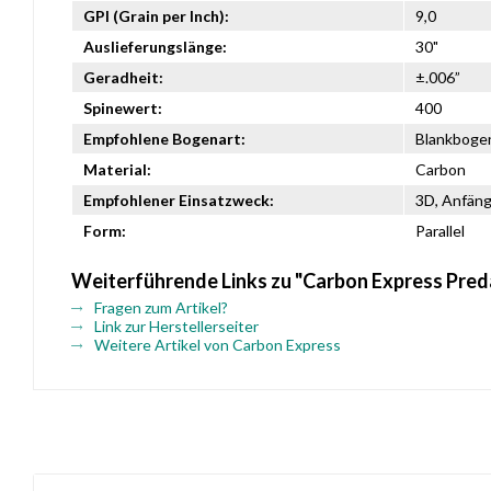
GPI (Grain per Inch):
9,0
Auslieferungslänge:
30"
Geradheit:
±.006”
Spinewert:
400
Empfohlene Bogenart:
Blankboge
Material:
Carbon
Empfohlener Einsatzweck:
3D, Anfänge
Form:
Parallel
Weiterführende Links zu "Carbon Express Pred
Fragen zum Artikel?
Link zur Herstellerseiter
Weitere Artikel von Carbon Express