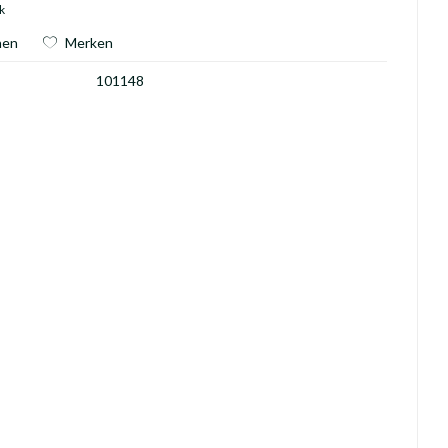
k
hen
Merken
101148