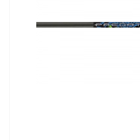
EASTON
GOLDTIP
NIJORA
OK ARCHERY
SKYLON ARCHERY
VICTORY