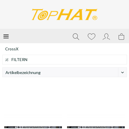
CrossX
FILTERN