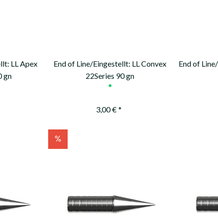
llt: LL Apex
End of Line/Eingestellt: LL Convex
End of Line
0 gn
22Series 90 gn
●
3,00 € *