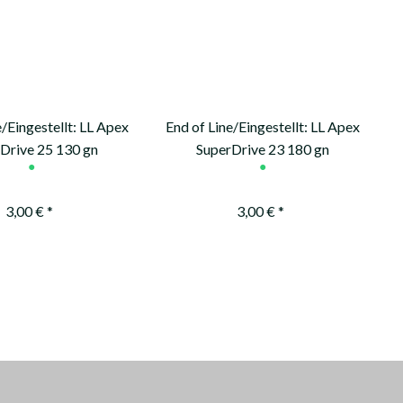
e/Eingestellt: LL Apex
End of Line/Eingestellt: LL Apex
Drive 25 130 gn
SuperDrive 23 180 gn
●
●
3,00 € *
3,00 € *