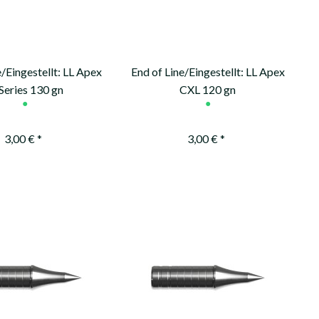
e/Eingestellt: LL Apex
End of Line/Eingestellt: LL Apex
Series 130 gn
CXL 120 gn
●
●
3,00 € *
3,00 € *