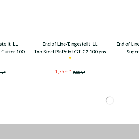
tellt: LL
End of Line/Eingestellt: LL
End of Lin
X-Cutter 100
ToolSteel PinPoint GT-22 100 gns
Super
●
1,75 € *
 € *
3,33 € *