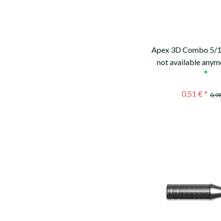
EASTON
GOLDTIP
NIJORA
OK ARCHERY
Apex 3D Combo 5/16
not available anymo
SKYLON ARCHERY
●
mehr...
VICTORY
0,51 € *
0,98