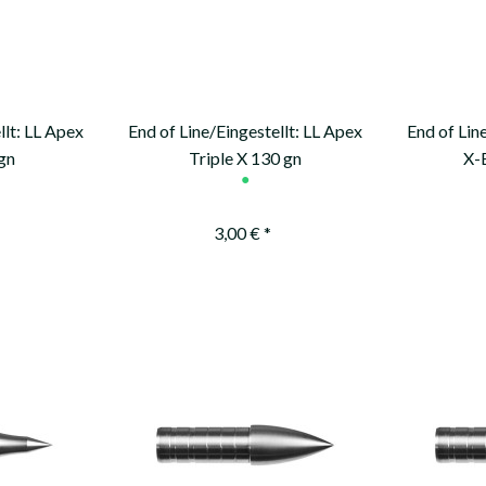
llt: LL Apex
End of Line/Eingestellt: LL Apex
End of Lin
gn
Triple X 130 gn
X-
●
3,00 € *