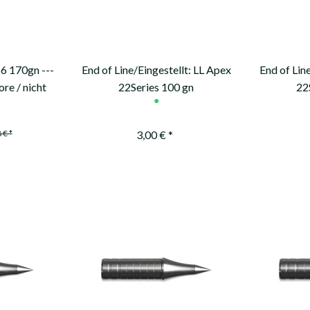
 170gn ---
End of Line/Eingestellt: LL Apex
End of Lin
re / nicht
22Series 100 gn
22
●
 € *
3,00 € *