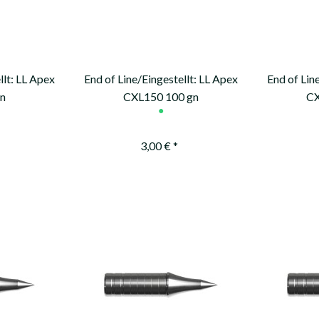
llt: LL Apex
End of Line/Eingestellt: LL Apex
End of Lin
gn
CXL150 100 gn
CX
●
3,00 € *