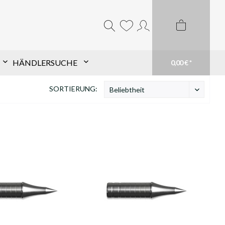
HÄNDLERSUCHE
0,00 € *
SORTIERUNG:
Komponentensuche nach
Schaft
Finde TopHat® Komponenten für den Pfeil
Deiner Wahl schnell und einfach. Filtere aus
unserem großen Sortiment und finde Dein
passendes Produkt. Du weißt genau was du
brauchst? Suche einfach Deinen Schaft im
Suchfeld
mehr erfahren