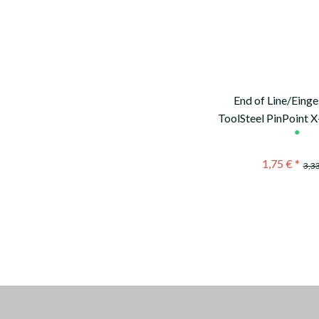
End of Line/Einges
ToolSteel PinPoint 
●
gns
1,75 € *
3,33