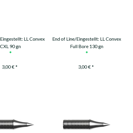
/Eingestellt: LL Convex
End of Line/Eingestellt: LL Convex
CXL 90 gn
Full Bore 130 gn
●
●
3,00 € *
3,00 € *