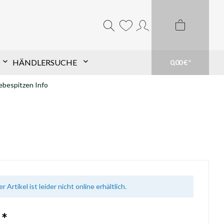
HÄNDLERSUCHE
0,00 € *
bespitzen Info
Komponentensuche nach
Schaft
Finde TopHat® Komponenten für den Pfeil
Deiner Wahl schnell und einfach. Filtere aus
unserem großen Sortiment und finde Dein
passendes Produkt. Du weißt genau was du
brauchst? Suche einfach Deinen Schaft im
Suchfeld
mehr erfahren
r Artikel ist leider nicht online erhältlich.
 *