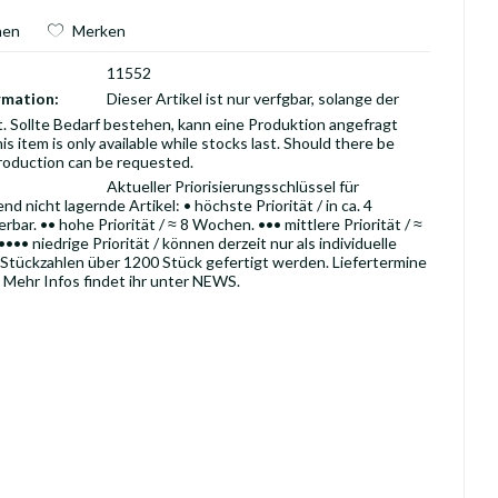
hen
Merken
11552
rmation:
Dieser Artikel ist nur verfgbar, solange der
t. Sollte Bedarf bestehen, kann eine Produktion angefragt
is item is only available while stocks last. Should there be
roduction can be requested.
Aktueller Priorisierungsschlüssel für
d nicht lagernde Artikel: • höchste Priorität / in ca. 4
rbar. •• hohe Priorität / ≈ 8 Wochen. ••• mittlere Priorität / ≈
•• niedrige Priorität / können derzeit nur als individuelle
 Stückzahlen über 1200 Stück gefertigt werden. Liefertermine
 Mehr Infos findet ihr unter NEWS.