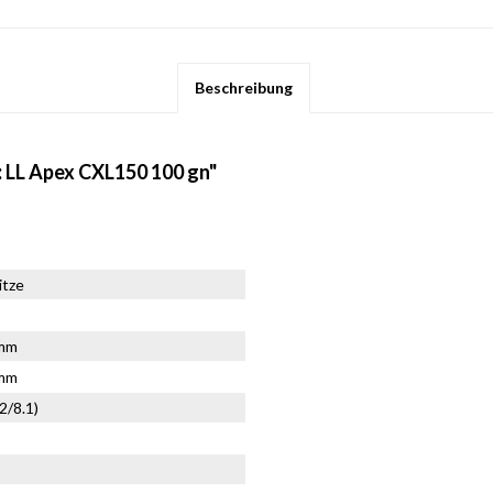
Beschreibung
: LL Apex CXL150 100 gn"
itze
0mm
0mm
2/8.1)