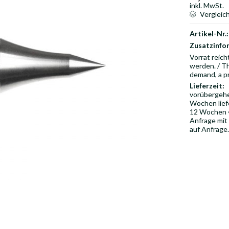
inkl. MwSt.
Vergleic
Artikel-Nr.:
Zusatzinfo
Vorrat reich
werden. / Th
demand, a p
Lieferzeit:
vorübergehen
Wochen liefe
12 Wochen ••
Anfrage mit
auf Anfrage.