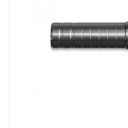
EASTON
GOLDTIP
NIJORA
OK ARCHERY
SKYLON ARCHERY
VICTORY