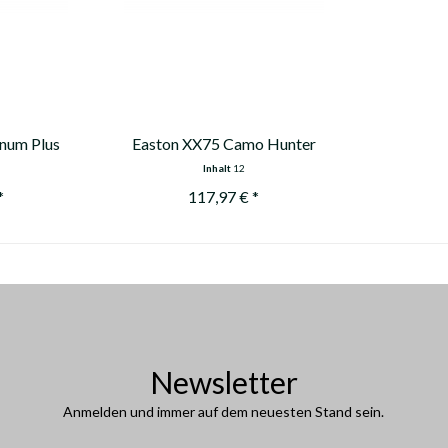
inum Plus
Easton XX75 Camo Hunter
2013
Inhalt
12
*
117,97 € *
Newsletter
Anmelden und immer auf dem neuesten Stand sein.