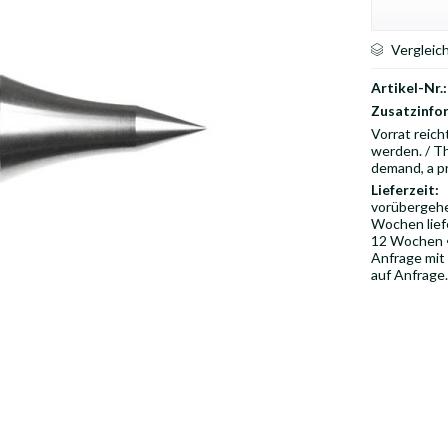
Vergleic
Artikel-Nr.:
Zusatzinfo
Vorrat reich
werden. / Th
demand, a p
Lieferzeit:
vorübergehen
Wochen liefe
12 Wochen ••
Anfrage mit
auf Anfrage.