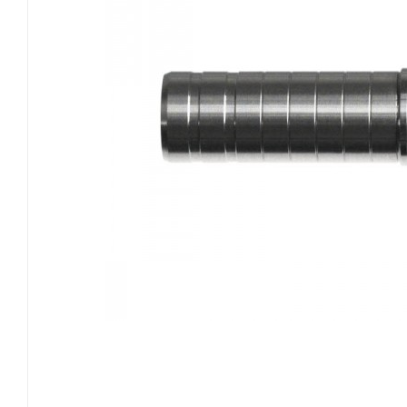
EASTON
GOLDTIP
NIJORA
OK ARCHERY
SKYLON ARCHERY
VICTORY