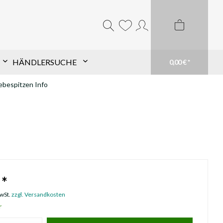
HÄNDLERSUCHE
0,00 € *
bespitzen Info
Komponentensuche nach
Schaft
Finde TopHat® Komponenten für den Pfeil
Deiner Wahl schnell und einfach. Filtere aus
unserem großen Sortiment und finde Dein
passendes Produkt. Du weißt genau was du
brauchst? Suche einfach Deinen Schaft im
 *
Suchfeld
mehr erfahren
MwSt.
zzgl. Versandkosten
r