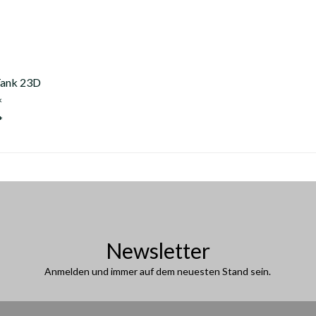
Tank 23D
k
*
Newsletter
Anmelden und immer auf dem neuesten Stand sein.