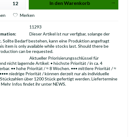
In den
Warenkorb
hen
Merken
11293
rmation:
Dieser Artikel ist nur verfgbar, solange der
t. Sollte Bedarf bestehen, kann eine Produktion angefragt
is item is only available while stocks last. Should there be
roduction can be requested.
Aktueller Priorisierungsschlüssel für
d nicht lagernde Artikel: • höchste Priorität / in ca. 4
rbar. •• hohe Priorität / ≈ 8 Wochen. ••• mittlere Priorität / ≈
•• niedrige Priorität / können derzeit nur als individuelle
 Stückzahlen über 1200 Stück gefertigt werden. Liefertermine
 Mehr Infos findet ihr unter NEWS.