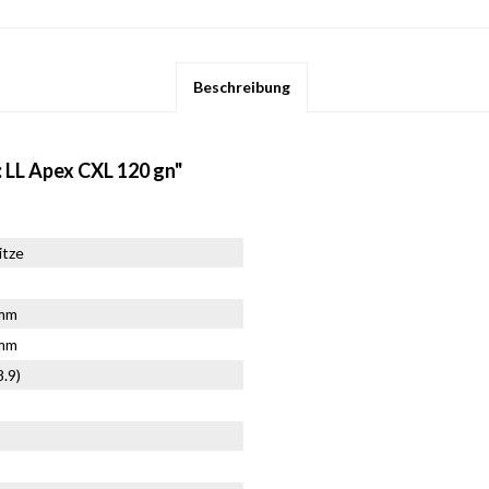
Beschreibung
: LL Apex CXL 120 gn"
itze
6mm
0mm
8.9)