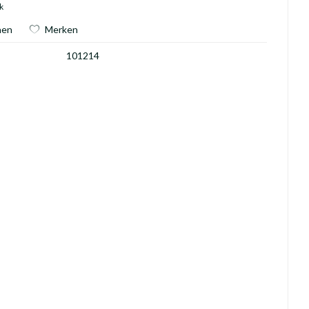
k
hen
Merken
101214