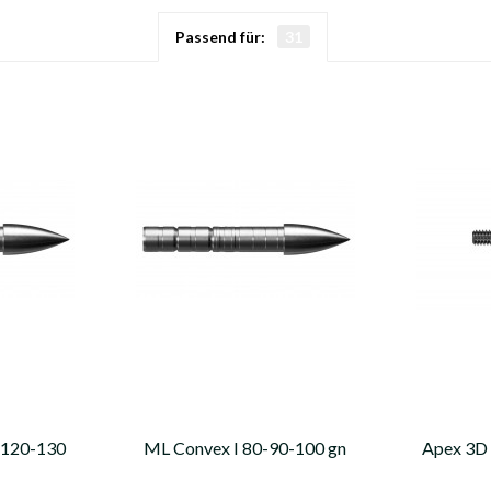
Passend für:
31
-120-130
ML Convex I 80-90-100 gn
Apex 3D
 ersetzt
(replaced by / ersetzt durch