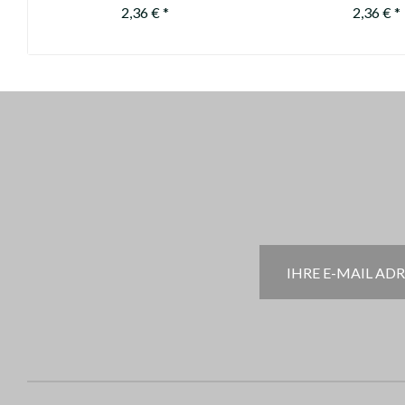
durch 11301
2,36 € *
2,36 € *