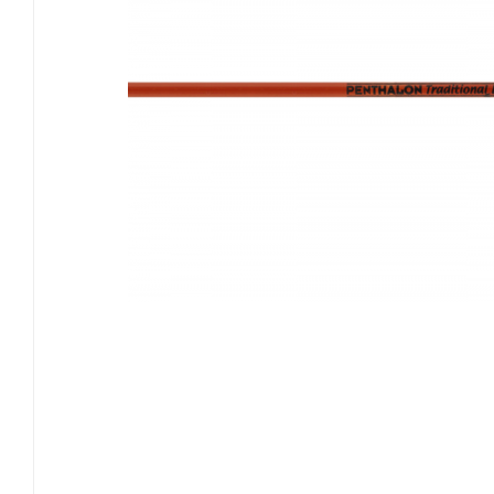
EASTON
GOLDTIP
NIJORA
OK ARCHERY
SKYLON ARCHERY
VICTORY