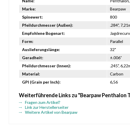
Name:
Penthalon,
Marke:
Bearpaw
Spinewert:
800
Pfeildurchmesser (Außen):
.284", 7,2
Empfohlene Bogenart:
Jagdrecurv
Form:
Parallel
Auslieferungslänge:
32"
Geradheit:
±.006”
Pfeildurchmesser (Innen):
.245", 6,2
Material:
Carbon
GPI (Grain per Inch):
6,56
Weiterführende Links zu "Bearpaw Penthalon 
Fragen zum Artikel?
Link zur Herstellerseiter
Weitere Artikel von Bearpaw