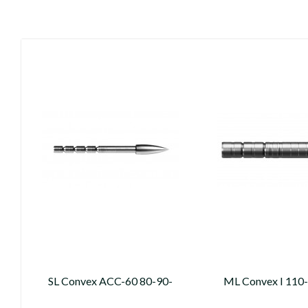
SL Convex ACC-60 80-90-
ML Convex I 110
100-110-120-130
gn (replaced by /