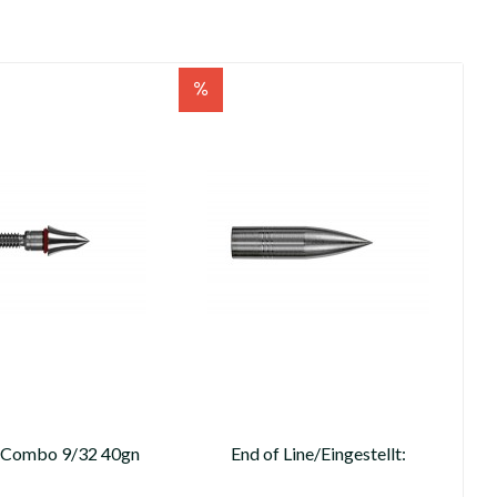
 Combo 9/32 40gn
End of Line/Eingestellt:
DURA Spitze Bullet 85 gn