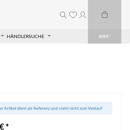
HÄNDLERSUCHE
0,00 € *
Komponentensuche nach
Schaft
Finde TopHat® Komponenten für den Pfeil
Deiner Wahl schnell und einfach. Filtere aus
unserem großen Sortiment und finde Dein
passendes Produkt. Du weißt genau was du
brauchst? Suche einfach Deinen Schaft im
Suchfeld
mehr erfahren
er Artikel dient als Referenz und steht nicht zum Verkauf
€ *