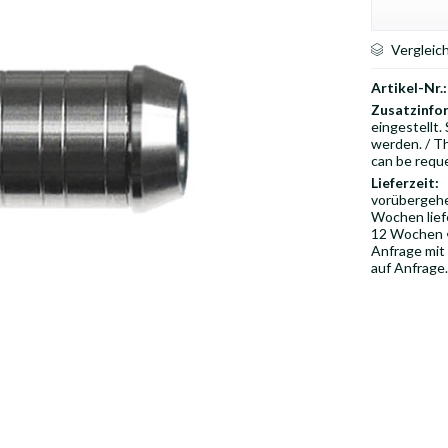
Vergleic
Artikel-Nr.:
Zusatzinfo
eingestellt.
werden. / Th
can be requ
Lieferzeit:
vorübergehen
Wochen liefe
12 Wochen ••
Anfrage mit
auf Anfrage.