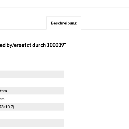
Beschreibung
ced by/ersetzt durch 100039"
70mm
3mm
.73/10.7)