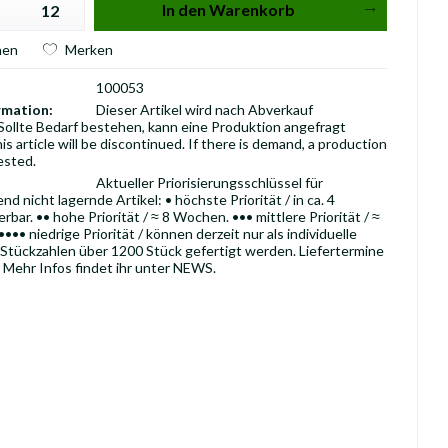
In den
Warenkorb
hen
Merken
100053
rmation:
Dieser Artikel wird nach Abverkauf
 Sollte Bedarf bestehen, kann eine Produktion angefragt
is article will be discontinued. If there is demand, a production
ested.
Aktueller Priorisierungsschlüssel für
d nicht lagernde Artikel: • höchste Priorität / in ca. 4
rbar. •• hohe Priorität / ≈ 8 Wochen. ••• mittlere Priorität / ≈
•• niedrige Priorität / können derzeit nur als individuelle
 Stückzahlen über 1200 Stück gefertigt werden. Liefertermine
 Mehr Infos findet ihr unter NEWS.