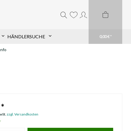
HÄNDLERSUCHE
0,00 € *
Info
Komponentensuche nach
Schaft
Finde TopHat® Komponenten für den Pfeil
Deiner Wahl schnell und einfach. Filtere aus
unserem großen Sortiment und finde Dein
passendes Produkt. Du weißt genau was du
brauchst? Suche einfach Deinen Schaft im
 *
Suchfeld
mehr erfahren
MwSt.
zzgl. Versandkosten
r