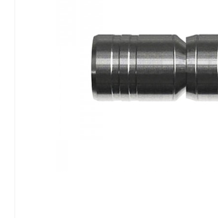
EASTON
GOLDTIP
NIJORA
OK ARCHERY
SKYLON ARCHERY
VICTORY