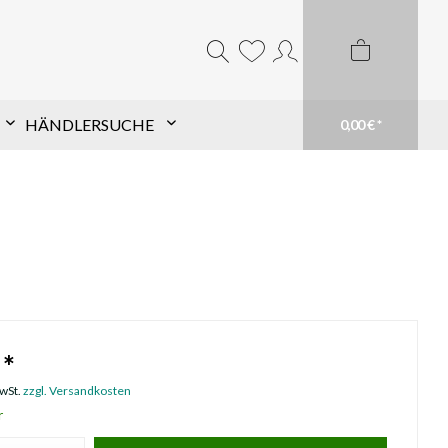
HÄNDLERSUCHE
0,00 € *
Komponentensuche nach
Schaft
Finde TopHat® Komponenten für den Pfeil
Deiner Wahl schnell und einfach. Filtere aus
unserem großen Sortiment und finde Dein
passendes Produkt. Du weißt genau was du
brauchst? Suche einfach Deinen Schaft im
 *
Suchfeld
mehr erfahren
MwSt.
zzgl. Versandkosten
r