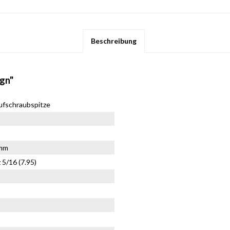
Beschreibung
gn"
Aufschraubspitze
5mm
5/16 (7.95)