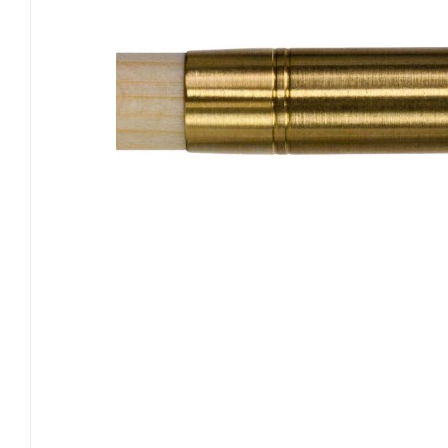
EASTON
GOLDTIP
NIJORA
OK ARCHERY
SKYLON ARCHERY
VICTORY