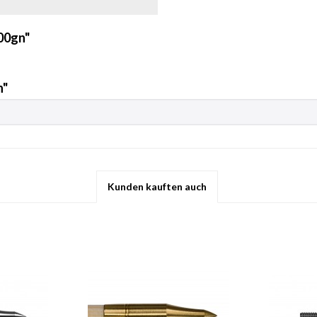
00gn"
n"
Kunden kauften auch