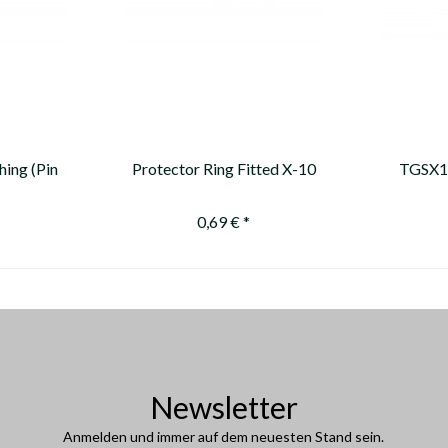
hing (Pin
Protector Ring Fitted X-10
TGSX10
d by X10
ProTour 720 (4,69)
Series 
hing...
***ausver
0,69 € *
Newsletter
Anmelden und immer auf dem neuesten Stand sein.