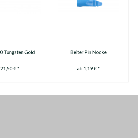
 Tungsten Gold
Beiter Pin Nocke
X10 100-110-120gn
asymetrisch 1/2
kauft/sold out****
21,50 € *
ab 1,19 € *