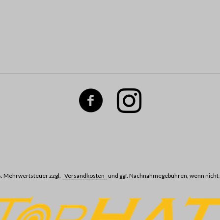
ges. Mehrwertsteuer zzgl.
Versandkosten
und ggf. Nachnahmegebühren, wenn nicht 