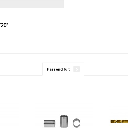
720"
Passend für:
6