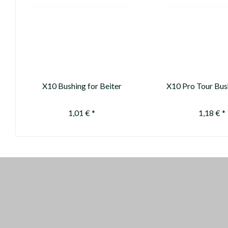
X10 Bushing for Beiter
X10 Pro Tour Bus
OutNock only (for pin nock
Nock) - replace
use #10435)
Parallel Pro Bus
1,01 € *
1,18 € *