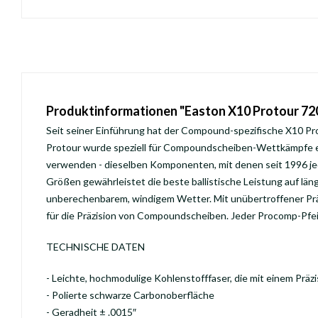
Produktinformationen "Easton X10 Protour 72
Seit seiner Einführung hat der Compound-spezifische X10 P
Protour wurde speziell für Compoundscheiben-Wettkämpfe en
verwenden - dieselben Komponenten, mit denen seit 1996 je
Größen gewährleistet die beste ballistische Leistung auf l
unberechenbarem, windigem Wetter. Mit unübertroffener Präzi
für die Präzision von Compoundscheiben. Jeder Procomp-Pfeil
TECHNISCHE DATEN
- Leichte, hochmodulige Kohlenstofffaser, die mit einem Prä
- Polierte schwarze Carbonoberfläche
- Geradheit ± .0015″