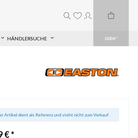
HÄNDLERSUCHE
0,00 € *
Komponentensuche nach
Schaft
Finde TopHat® Komponenten für den Pfeil
Deiner Wahl schnell und einfach. Filtere aus
unserem großen Sortiment und finde Dein
passendes Produkt. Du weißt genau was du
brauchst? Suche einfach Deinen Schaft im
Suchfeld
mehr erfahren
er Artikel dient als Referenz und steht nicht zum Verkauf
 € *