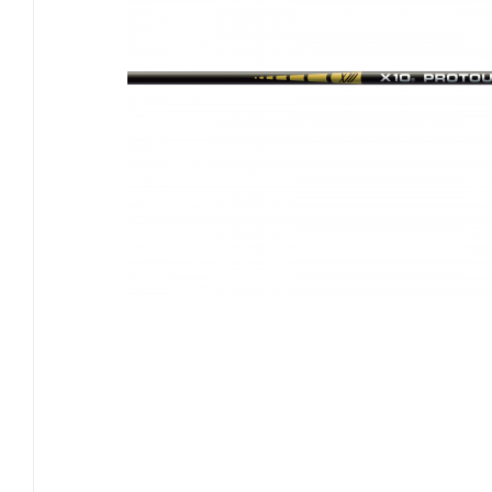
EASTON
GOLDTIP
NIJORA
OK ARCHERY
SKYLON ARCHERY
VICTORY