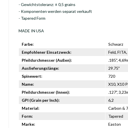
- Gewichtstoleranz: ± 0,5 grains
- Komponenten werden separat verkauft
- Tapered Form
MADE IN USA
Farbe:
Schwarz
Empfohlener Einsatzweck:
Feld, FITA
Pfeildurchmesser (Außen):
.185", 4,6
Auslieferungslänge:
29.75"
Spinewert:
720
Name:
X10, X10 P
Pfeildurchmesser (Innen):
.127", 3,2
GPI (Grain per Inch):
6,2
Material:
Carbon & 
Form:
Tapered
Marke:
Easton