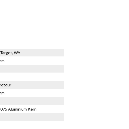
, Target, WA
9mm
rotour
3mm
7075 Aluminium Kern