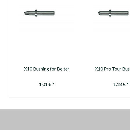
X10 Bushing for Beiter
X10 Pro Tour Bus
OutNock only (for pin nock
Nock) - replace
use #10435)
Parallel Pro Bus
1,01 € *
1,18 € *