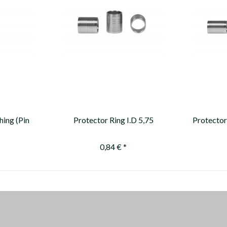
hing (Pin
Protector Ring I.D 5,75
Protector
d by X10
hing...
0,84 € *