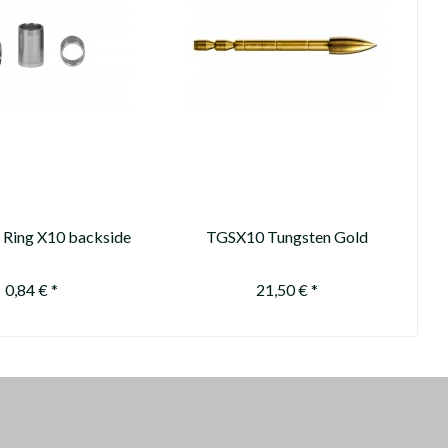
 Ring X10 backside
TGSX10 Tungsten Gold
(4,52)
Series X10 100-110-120gn
***ausverkauft/sold out****
0,84 € *
21,50 € *