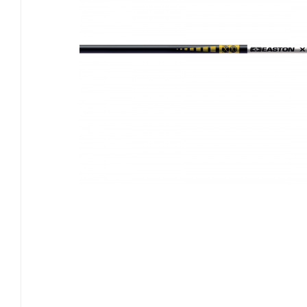
EASTON
GOLDTIP
NIJORA
OK ARCHERY
SKYLON ARCHERY
VICTORY