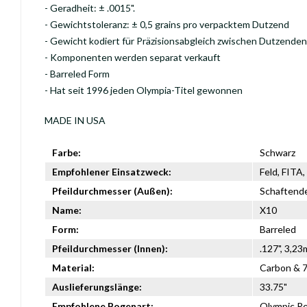
- Geradheit: ± .0015".
- Gewichtstoleranz: ± 0,5 grains pro verpacktem Dutzend
- Gewicht kodiert für Präzisionsabgleich zwischen Dutzenden
- Komponenten werden separat verkauft
- Barreled Form
- Hat seit 1996 jeden Olympia-Titel gewonnen
MADE IN USA
Farbe:
Schwarz
Empfohlener Einsatzweck:
Feld, FITA
Pfeildurchmesser (Außen):
Schaftende
Name:
X10
Form:
Barreled
Pfeildurchmesser (Innen):
.127", 3,2
Material:
Carbon & 
Auslieferungslänge:
33.75"
Empfohlene Bogenart:
Olympic R