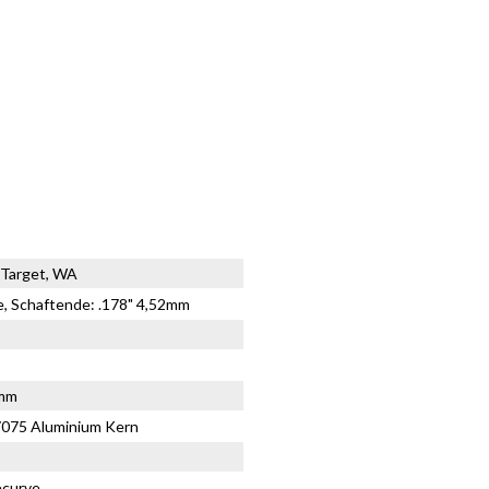
, Target, WA
, Schaftende: .178" 4,52mm
3mm
7075 Aluminium Kern
ecurve