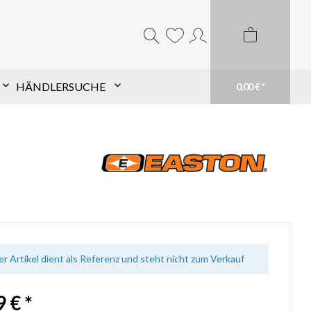
HÄNDLERSUCHE
0,00 € *
Komponentensuche nach
Schaft
Finde TopHat® Komponenten für den Pfeil
Deiner Wahl schnell und einfach. Filtere aus
unserem großen Sortiment und finde Dein
passendes Produkt. Du weißt genau was du
brauchst? Suche einfach Deinen Schaft im
Suchfeld
mehr erfahren
er Artikel dient als Referenz und steht nicht zum Verkauf
 € *