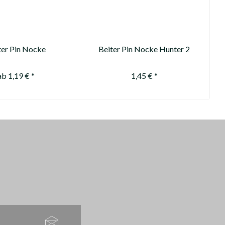
ter Pin Nocke
Beiter Pin Nocke Hunter 2
metrisch 1/2
ab 1,19 € *
1,45 € *