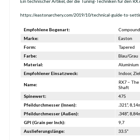
Ein technischer Artikel, der die Tuning-Techniken für den RX
https://eastonarchery.com/2019/10/technical-guide-to-sett
Empfohlene Bogenart:
Compound,
Marke:
Easton
Form:
Tapered
Farbe:
Blau/Grau
Material:
Aluminium
Empfohlener Einsatzweck:
Indoor, Zi
RX7 – The 
Name:
Shaft
Spinewert:
475
Pfeildurchmesser (Innen):
.321", 8,1
Pfeildurchmesser (Außen):
.348", 8,8
GPI (Grain per Inch):
9,7
Auslieferungslänge:
33.5"