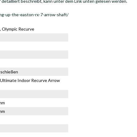
7 detailliert beschreibt, kann unter dem Link unten gelesen werden.
ing-up-the-easton-rx-7-arrow-shaft/
 Olympic Recurve
elschießen
Ultimate Indoor Recurve Arrow
4mm
4mm