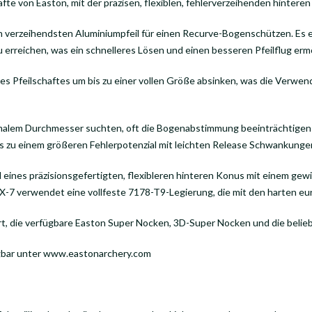
te von Easton, mit der präzisen, flexiblen, fehlerverzeihenden hintere
en verzeihendsten Aluminiumpfeil für einen Recurve-Bogenschützen. Es 
erreichen, was ein schnelleres Lösen und einen besseren Pfeilflug ermö
s Pfeilschaftes um bis zu einer vollen Größe absinken, was die Verwe
ximalem Durchmesser suchten, oft die Bogenabstimmung beeinträchtigen
 zu einem größeren Fehlerpotenzial mit leichten Release Schwankungen
nes präzisionsgefertigten, flexibleren hinteren Konus mit einem gewi
RX-7 verwendet eine vollfeste 7178-T9-Legierung, die mit den harten e
t, die verfügbare Easton Super Nocken, 3D-Super Nocken und die belie
fügbar unter www.eastonarchery.com