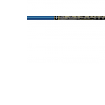
EASTON
GOLDTIP
NIJORA
OK ARCHERY
SKYLON ARCHERY
VICTORY