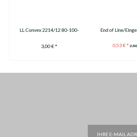
LL Convex 2214/12 80-100-
End of Line/Einges
120gn
Convex 2212 80
0,53 € *
3,00 € *
2,80