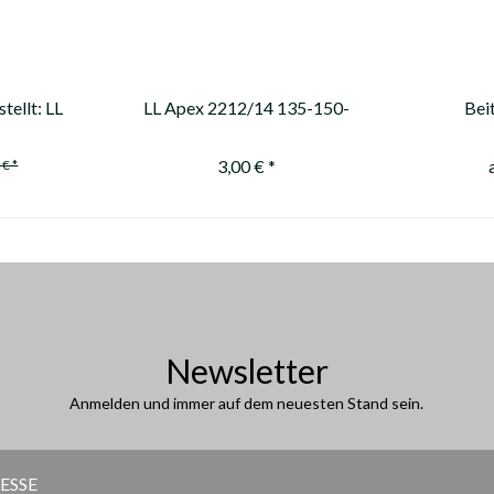
tellt: LL
LL Apex 2212/14 135-150-
Bei
-100-120
165-180gn
asy
3,00 € *
 € *
Newsletter
Anmelden und immer auf dem neuesten Stand sein.