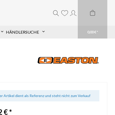
HÄNDLERSUCHE
0,00 € *
Komponentensuche nach
Schaft
Finde TopHat® Komponenten für den Pfeil
Deiner Wahl schnell und einfach. Filtere aus
unserem großen Sortiment und finde Dein
passendes Produkt. Du weißt genau was du
brauchst? Suche einfach Deinen Schaft im
Suchfeld
mehr erfahren
er Artikel dient als Referenz und steht nicht zum Verkauf
 € *