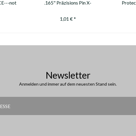
CE---not
.165" Präzisions Pin X-
Protec
 / nicht
Impact 8gn ---not available
ch---
anymore / nicht mehr...
1,01 € *
Newsletter
Anmelden und immer auf dem neuesten Stand sein.