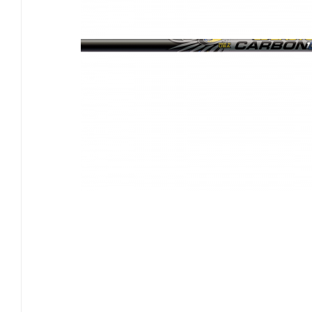
EASTON
GOLDTIP
NIJORA
OK ARCHERY
SKYLON ARCHERY
VICTORY