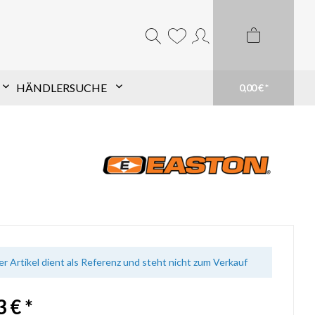
HÄNDLERSUCHE
0,00 € *
Komponentensuche nach
Schaft
Finde TopHat® Komponenten für den Pfeil
Deiner Wahl schnell und einfach. Filtere aus
unserem großen Sortiment und finde Dein
passendes Produkt. Du weißt genau was du
brauchst? Suche einfach Deinen Schaft im
Suchfeld
mehr erfahren
er Artikel dient als Referenz und steht nicht zum Verkauf
 € *