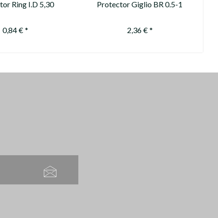
tor Ring I.D 5,30
Protector Giglio BR 0.5-1
60-120gn
0,84 € *
2,36 € *