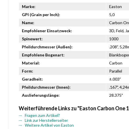
Marke:
Easton
GPI (Grain per Inch):
5,0
Name:
Carbon O
Empfohlener Einsatzweck:
3D, Feld, J
Spinewert:
1000
Pfeildurchmesser (Außen):
.208", 5,2
Empfohlene Bogenart:
Blankboge
Material:
Carbon
Form:
Parallel
Geradheit:
±.003”
Pfeildurchmesser (Innen):
.167", 4,2
Auslieferungslänge:
28.375"
Weiterführende Links zu "Easton Carbon One 
Fragen zum Artikel?
Link zur Herstellerseiter
Weitere Artikel von Easton