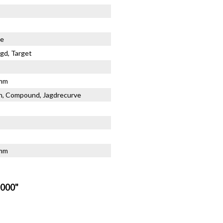
ne
agd, Target
8mm
n, Compound, Jagdrecurve
4mm
1000"