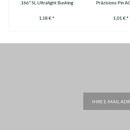
.166" SL Ultralight Bushing
Präzisions Pin A
(Pin Nock)
available anymore
mehr erhältli
1,18 € *
1,01 € *